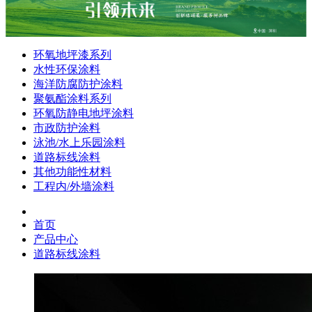
环氧地坪漆系列
水性环保涂料
海洋防腐防护涂料
聚氨酯涂料系列
环氧防静电地坪涂料
市政防护涂料
泳池/水上乐园涂料
道路标线涂料
其他功能性材料
工程内/外墙涂料
首页
产品中心
道路标线涂料