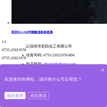
彩田BA-200丙烯酸道路标线漆
1/1
0755-23021978
传真号码: 0755-23021978-804
0755-23021978
电子邮箱:
ctbapai@ctbapai.com
×
公司地址: 广东省深圳市龙岗区坂田街道万科城社区百瑞
达大厦C座2层212
欢迎来到本网站，请问有什么可以帮您？
工厂地址: 惠州市惠阳-大亚湾石化工业区B3地块
现在咨询
稍后再说
深圳市彩田化工有限公司版权所有
备案号:
粤ICP备19074845号-1
技术支持：国人在线