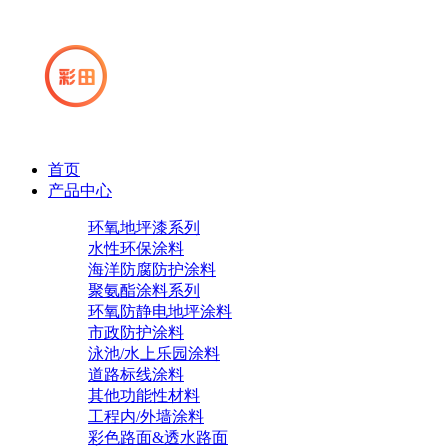
首页
产品中心
环氧地坪漆系列
水性环保涂料
海洋防腐防护涂料
聚氨酯涂料系列
环氧防静电地坪涂料
市政防护涂料
泳池/水上乐园涂料
道路标线涂料
其他功能性材料
工程内/外墙涂料
彩色路面&透水路面