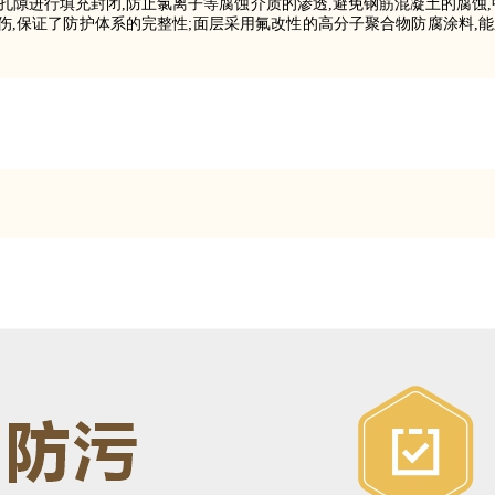
孔隙进行填充封闭,防止氯离子等腐蚀介质的渗透,避免钢筋混凝土的腐蚀,
,保证了防护体系的完整性;面层采用氟改性的高分子聚合物防腐涂料,