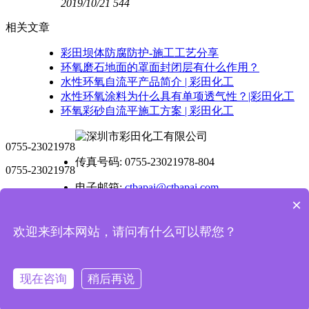
2019/10/21
544
相关文章
彩田坝体防腐防护-施工工艺分享
环氧磨石地面的罩面封闭层有什么作用？
水性环氧自流平产品简介 | 彩田化工
水性环氧涂料为什么具有单项透气性？|彩田化工
环氧彩砂自流平施工方案 | 彩田化工
0755-23021978
传真号码: 0755-23021978-804
0755-23021978
电子邮箱:
ctbapai@ctbapai.com
×
公司地址: 广东省深圳市龙岗区坂田街道万科城社区百瑞
达大厦C座2层212
欢迎来到本网站，请问有什么可以帮您？
工厂地址: 惠州市惠阳-大亚湾石化工业区B3地块
现在咨询
稍后再说
深圳市彩田化工有限公司版权所有
备案号:
粤ICP备19074845号-1
技术支持：国人在线