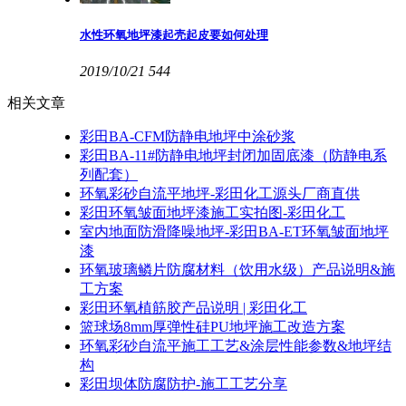
水性环氧地坪漆起壳起皮要如何处理
2019/10/21
544
相关文章
彩田BA-CFM防静电地坪中涂砂浆
彩田BA-11#防静电地坪封闭加固底漆（防静电系
列配套）
环氧彩砂自流平地坪-彩田化工源头厂商直供
彩田环氧皱面地坪漆施工实拍图-彩田化工
室内地面防滑降噪地坪-彩田BA-ET环氧皱面地坪
漆
环氧玻璃鳞片防腐材料（饮用水级）产品说明&施
工方案
彩田环氧植筋胶产品说明 | 彩田化工
篮球场8mm厚弹性硅PU地坪施工改造方案
环氧彩砂自流平施工工艺&涂层性能参数&地坪结
构
彩田坝体防腐防护-施工工艺分享