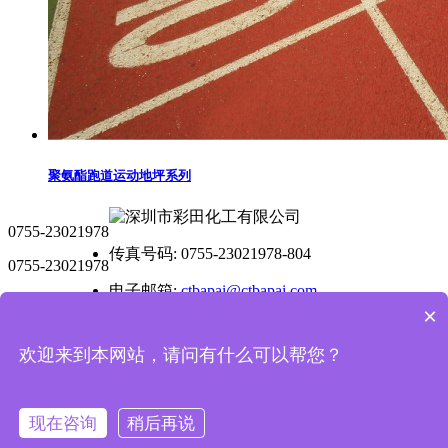
聚氨酯跑道运动地坪系列
0755-23021978
传真号码: 0755-23021978-804
0755-23021978
电子邮箱:
ctbapai@ctbapai.com
×
公司地址: 广东省深圳市龙岗区坂田街道万科城社区百瑞
达大厦C座2层212
欢迎来到本网站，请问有什么可以帮您？
工厂地址: 惠州市惠阳-大亚湾石化工业区B3地块
现在咨询
稍后再说
深圳市彩田化工有限公司版权所有
备案号:
粤ICP备19074845号-1
技术支持：国人在线